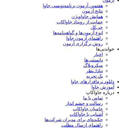
آزمون
هفتمین آزمون برنامه‌نویسی جاوا
نتایج آزمون
همایش جاواویژن
حمایت از رویداد جاواکاپ
جی‌کل
انوع آزمون‌ها و گواهینامه‌ها
راهنمای آزمون جاوا
روش برگزاری آزمون
خواندنی‌ها
اخبار
دانستنی‌ها
میکروبلاگ
تبادل‌نظر
یک تجربه
دانلود نرم‌افزارهای جاوا
آموزش جاوا
درباره جاواکاپ
تماس با ما
رسالت و چشم انداز
حامیان جاواکاپ
آشنایی با جاواکاپ
چکیده‌ای برای مدیران شرکت‌ها
راهنمای ارسال مطلب