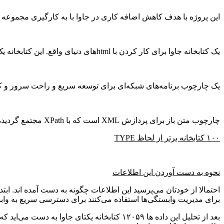
این پروژه با هدف کاهش اضافه کاری در جاوا با به کارگیری مجموعه ساده‌ای از annotation ها 
یک کتابخانه جاوا برای کار کردن با htmlهای دنیای واقع. این کتابخانه یک API برای استخراج و کنترل داده با استفاده از DOM manipulation، CSS و توابع مشابه jquery فراهم می‌کند.
یک چارچوب برنامه‌های شبکه‌ای برای توسعه سریع و راحت سرور و کلاین
چارچوب متن باز برای پردازش XML است که با XPath مجتمع گردیده و پشتبانی از DOM و JAXP و پلتفورم جاوا را فراهم می‌کند.
۱۰۰ کتابخانه برتر از لحاظ TYPE
نحوه به دست آوردن این اطلاعات
برای مدیریت وابستگی‌ها استفاده می‌کنند برای دسترسی سریع به وابستگی‌های pom.xml/ivy.xml در نظرگرفته شده و این کار ۴۷۲۵۱ نقطه دا