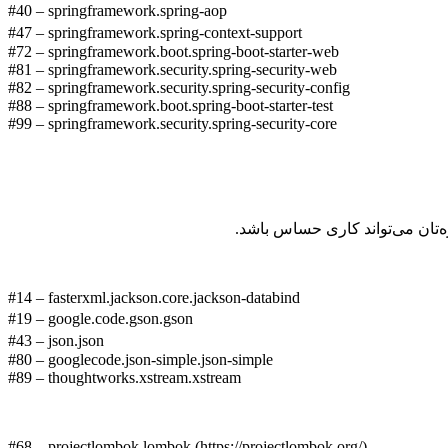
#40 – springframework.spring-aop
#47 – springframework.spring-context-support
#72 – springframework.boot.spring-boot-starter-web
#81 – springframework.security.spring-security-web
#82 – springframework.security.spring-security-config
#88 – springframework.boot.spring-boot-starter-test
#99 – springframework.security.spring-security-core
#14 – fasterxml.jackson.core.jackson-databind
#19 – google.code.gson.gson
#43 – json.json
#80 – googlecode.json-simple.json-simple
#89 – thoughtworks.xstream.xstream
#68 – projectlombok.lombok (https://projectlombok.org/)