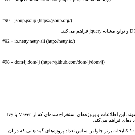
#90 – jsoup.jsoup (https://jsoup.org/)
#92 – io.netty.netty-all (http://netty.io/)
#98 – dom4j.dom4j (https://github.com/dom4j/dom4j)
احتمالا از خودتان می‌پرسید این اطلاعات چگونه به دست آمده اند. ابتدا پروژه‌های برتر از گیت‌هاب با استفاده از رتبه‌بندی آن‌ها استخراج می‌شوند. این اطلاعات و پروژه‌های استخراج شده‌ای که از Maven یا Ivy
بعد از تحلیل این داده ها ۱۲۰۵۹ کتابخانه یکتای جاوا به دست می‌اید که در ۳۸۶۲ پروژه برتر جاوا گیت هاب استفاده شده اند. از این جا یافتن ۱۰۰ کتابخانه برتر جاوا بر اساس تعداد پروژه‌های گیت‌هابی که در آن