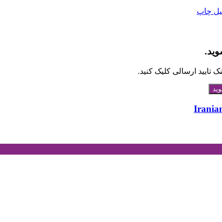
یل
چاپ
وید.
 تایید ارسالی کلیک کنید.