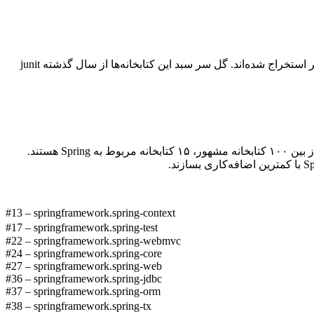
پس از تحلیل ۴۷۲۵۱ عبارت import از 12056 کتابخانه یکتای جاوا که در ۳۸۶۲ پروژه برتر جاوا در گیت‌هاب استفاده شده اند، ۱۰۰ کتابخانه برتر استخراج شده‌اند. گل سر سبد این کتابخانه‌ها از سال گذشته junit
چارچوب Spring در جامعه جاوا به عنوان یک رقیب اصلی برای Java EE مشهور شده است و این شهرت در گیت هاب هم به چشم می‌خورد. از بین ۱۰۰ کتابخانه مشهور، ۱۵ کتابخانه مربوط به Spring هستند.
#13 – springframework.spring-context
#17 – springframework.spring-test
#22 – springframework.spring-webmvc
#24 – springframework.spring-core
#27 – springframework.spring-web
#36 – springframework.spring-jdbc
#37 – springframework.spring-orm
#38 – springframework.spring-tx