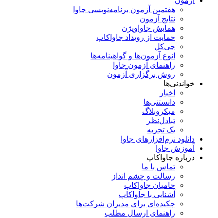
آزمون
هفتمین آزمون برنامه‌نویسی جاوا
نتایج آزمون
همایش جاواویژن
حمایت از رویداد جاواکاپ
جی‌کل
انوع آزمون‌ها و گواهینامه‌ها
راهنمای آزمون جاوا
روش برگزاری آزمون
خواندنی‌ها
اخبار
دانستنی‌ها
میکروبلاگ
تبادل‌نظر
یک تجربه
دانلود نرم‌افزارهای جاوا
آموزش جاوا
درباره جاواکاپ
تماس با ما
رسالت و چشم انداز
حامیان جاواکاپ
آشنایی با جاواکاپ
چکیده‌ای برای مدیران شرکت‌ها
راهنمای ارسال مطلب