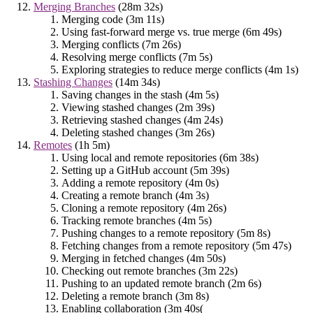
Merging Branches
(28m 32s)
Merging code (3m 11s)
Using fast-forward merge vs. true merge (6m 49s)
Merging conflicts (7m 26s)
Resolving merge conflicts (7m 5s)
Exploring strategies to reduce merge conflicts (4m 1s)
Stashing Changes
(14m 34s)
Saving changes in the stash (4m 5s)
Viewing stashed changes (2m 39s)
Retrieving stashed changes (4m 24s)
Deleting stashed changes (3m 26s)
Remotes
(1h 5m)
Using local and remote repositories (6m 38s)
Setting up a GitHub account (5m 39s)
Adding a remote repository (4m 0s)
Creating a remote branch (4m 3s)
Cloning a remote repository (4m 26s)
Tracking remote branches (4m 5s)
Pushing changes to a remote repository (5m 8s)
Fetching changes from a remote repository (5m 47s)
Merging in fetched changes (4m 50s)
Checking out remote branches (3m 22s)
Pushing to an updated remote branch (2m 6s)
Deleting a remote branch (3m 8s)
Enabling collaboration (3m 40s(