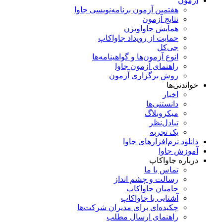
آزمون
هفتمین آزمون برنامه‌نویسی جاوا
نتایج آزمون
همایش جاواویژن
حمایت از رویداد جاواکاپ
جی‌کل
انوع آزمون‌ها و گواهینامه‌ها
راهنمای آزمون جاوا
روش برگزاری آزمون
خواندنی‌ها
اخبار
دانستنی‌ها
میکروبلاگ
تبادل‌نظر
یک تجربه
دانلود نرم‌افزارهای جاوا
آموزش جاوا
درباره جاواکاپ
تماس با ما
رسالت و چشم انداز
حامیان جاواکاپ
آشنایی با جاواکاپ
چکیده‌ای برای مدیران شرکت‌ها
راهنمای ارسال مطلب