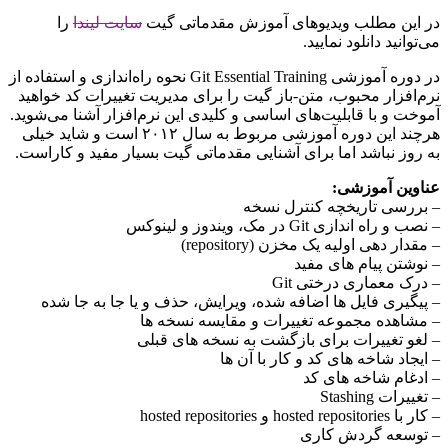
در این مطلب ویدیو‌های آموزش مقدماتی گیت
سایت لیندا
را
می‌توانید دانلود نمایید.
در دوره آموزشی Git Essential Training نحوه راه‌اندازی و استفاده از
نرم‌افزار محبوب، متن-باز گیت را برای مدیریت تغییرات کد خواهید
آموخت و با قابلیت‌های اساسی و کلیدی این نرم‌افزار آشنا می‌شوید.
هرچند این دوره آموزشی مربوط به سال ۲۰۱۲ است و شاید خیلی
به روز نباشد اما برای آشنایی مقدماتی گیت بسیار مفید و کاراست.
عناوین آموزشی:
– بررسی تاریخچه کنترل نسخه
– نصب و راه اندازی Git در مک، ویندوز و لینوکس
– مقدار دهی اولیه یک مخزن (repository)
– نوشتن پیام های مفید
– درک معماری درختی Git
– پیگیری فایل ها اضافه شده، ویرایش، حذف و یا جا به جا شده
– مشاهده مجموعه تغییرات و مقایسه نسخه ها
– لغو تغییرات برای بازگشت به نسخه های قبلی
– ایجاد شاخه های کد و کار با آن ها
– ادغام شاخه های کد
– تغییرات Stashing
– کار با hosted repositories و hosted repositories
– توسعه گردش کاری