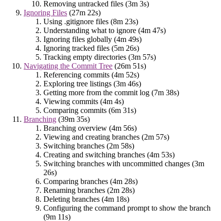
Removing untracked files (3m 3s)
Ignoring Files
(27m 22s)
Using .gitignore files (8m 23s)
Understanding what to ignore (4m 47s)
Ignoring files globally (4m 49s)
Ignoring tracked files (5m 26s)
Tracking empty directories (3m 57s)
Navigating the Commit Tree
(26m 51s)
Referencing commits (4m 52s)
Exploring tree listings (3m 46s)
Getting more from the commit log (7m 38s)
Viewing commits (4m 4s)
Comparing commits (6m 31s)
Branching
(39m 35s)
Branching overview (4m 56s)
Viewing and creating branches (2m 57s)
Switching branches (2m 58s)
Creating and switching branches (4m 53s)
Switching branches with uncommitted changes (3m
26s)
Comparing branches (4m 28s)
Renaming branches (2m 28s)
Deleting branches (4m 18s)
Configuring the command prompt to show the branch
(9m 11s)