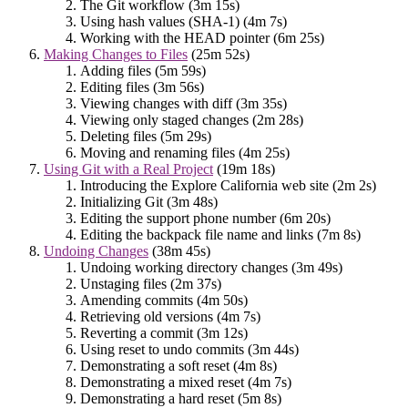
The Git workflow (3m 15s)
Using hash values (SHA-1) (4m 7s)
Working with the HEAD pointer (6m 25s)
Making Changes to Files
(25m 52s)
Adding files (5m 59s)
Editing files (3m 56s)
Viewing changes with diff (3m 35s)
Viewing only staged changes (2m 28s)
Deleting files (5m 29s)
Moving and renaming files (4m 25s)
Using Git with a Real Project
(19m 18s)
Introducing the Explore California web site (2m 2s)
Initializing Git (3m 48s)
Editing the support phone number (6m 20s)
Editing the backpack file name and links (7m 8s)
Undoing Changes
(38m 45s)
Undoing working directory changes (3m 49s)
Unstaging files (2m 37s)
Amending commits (4m 50s)
Retrieving old versions (4m 7s)
Reverting a commit (3m 12s)
Using reset to undo commits (3m 44s)
Demonstrating a soft reset (4m 8s)
Demonstrating a mixed reset (4m 7s)
Demonstrating a hard reset (5m 8s)