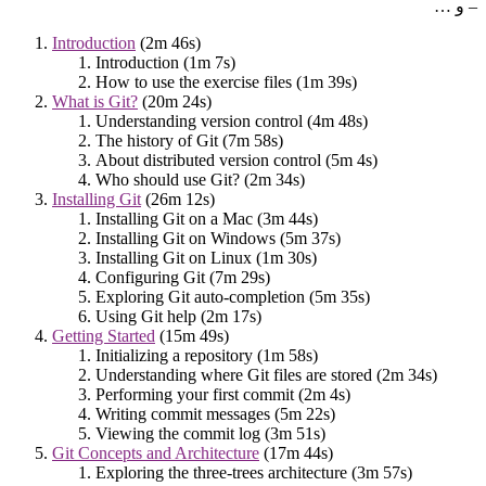
– و …
Introduction
(2m 46s)
Introduction (1m 7s)
How to use the exercise files (1m 39s)
What is Git?
(20m 24s)
Understanding version control (4m 48s)
The history of Git (7m 58s)
About distributed version control (5m 4s)
Who should use Git? (2m 34s)
Installing Git
(26m 12s)
Installing Git on a Mac (3m 44s)
Installing Git on Windows (5m 37s)
Installing Git on Linux (1m 30s)
Configuring Git (7m 29s)
Exploring Git auto-completion (5m 35s)
Using Git help (2m 17s)
Getting Started
(15m 49s)
Initializing a repository (1m 58s)
Understanding where Git files are stored (2m 34s)
Performing your first commit (2m 4s)
Writing commit messages (5m 22s)
Viewing the commit log (3m 51s)
Git Concepts and Architecture
(17m 44s)
Exploring the three-trees architecture (3m 57s)