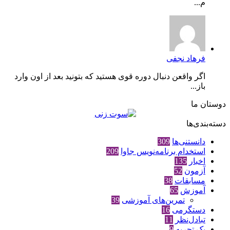
م...
فرهاد نجفی
اگر واقعن دنبال دوره قوی هستید که بتونید بعد از اون وارد
باز...
دوستان ما
دسته‌بندی‌ها
دانستنی‌ها
309
استخدام برنامه‌نویس جاوا
209
اخبار
135
آزمون
52
مسابقات
38
آموزش
65
تمرین‌های آموزشی
39
دستگرمی
16
تبادل‌نظر
11
یک تجربه
9