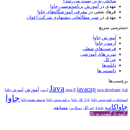
سالگی به بن بست می‌رسد؟
مهدی
در
آموزش برنامه‌نویسی جاوا
فرهاد نجفی
در
معرفی آموزشگاه‌های جاوا
مهدی
در
سیر مطالعاتی پیشنهادی شرکت اعوان
دسترسی سریع
آموزش جاوا
آزمون جاوا
فرصت‌های شغلی
تمرین‌های آموزشی
جی‌کل
دانلودها
دانستنی‌ها
برچسب‌ها
Java
javacup
آموزش
java 8
jcal
java developer
آموزش جاوا
آزمون
جاوا
استخدام برنامه نویس جاوا
بازار کار جاوا
برنامه نویس جاوا
توسعه دهنده جاوا
جاواکاپ
مسابقه
جی‌کل
جاوا ۸
دستگرمی
دکمه بازگشت به بالا