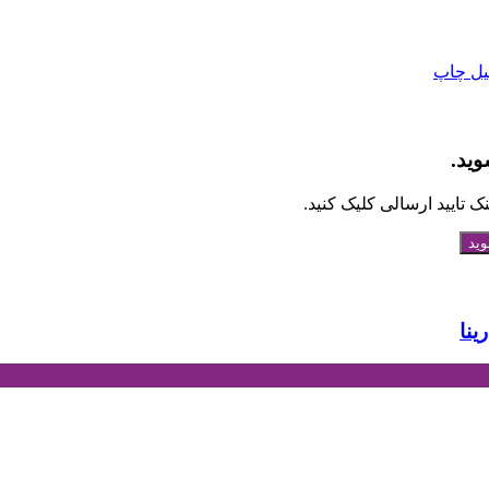
یل
چاپ
وید.
 تایید ارسالی کلیک کنید.
ینا