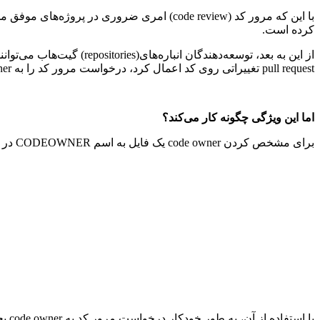
با این که مرور کد (code review) امری ضرو
کرده است.
از این به بعد، توسعه‌دهندگان انباره‌های(repositories) گیت‌هاب می‌توانند افراد یا تیم‌هایی را که لازم است مرور کد را انجام دهند به عنوان
pull request تغییراتی روی کد اعمال کرد، درخواست مرور کد را به code owner ها ارسال می‌کند.
اما این ویژگی چگونه کار می‌کند؟
برای مشخص کردن code owner یک فایل به اسم CODEOWNER در دایرکتوری ریشه انباره (یا در /github.) با فرمت زیر ایجاد کنید.
با استفاده از آن، به طور خودکار درخواست مرور کد به code owner بعد از تغییر فایل‌ها داده می‌شود.