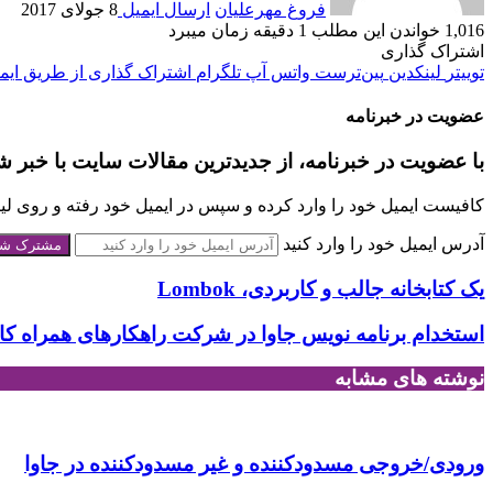
فروغ مهرعلیان
ارسال ایمیل
8 جولای 2017
1,016
خواندن این مطلب 1 دقیقه زمان می‎برد
اشتراک گذاری
توییتر
لینکدین
‫پین‌ترست
واتس آپ
تلگرام
اشتراک گذاری از طریق ایم
عضویت در خبرنامه
با عضویت در خبرنامه، از جدیدترین مقالات سایت با خبر ش
کافیست ایمیل خود را وارد کرده و سپس در ایمیل خود رفته و روی لینک
آدرس ایمیل خود را وارد کنید
یک کتابخانه جالب و کاربردی، Lombok
استخدام برنامه نویس جاوا در شرکت راهکارهای همراه کار
نوشته های مشابه
ورودی/خروجی مسدودکننده و غیر مسدودکننده در جاوا