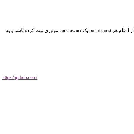
برای پروژه‌هایی که فرآیند مرور سفت و سخت‌تری دارند، گزینه protected branch اضافه شده است. با فعال کردن این گزینه، لازم است قبل از ادغام هر pull request یک code owner مروری ثبت کرده باشد و به
https://github.com/