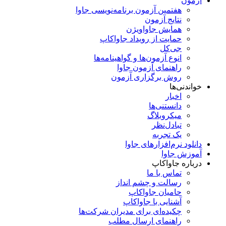
آزمون
هفتمین آزمون برنامه‌نویسی جاوا
نتایج آزمون
همایش جاواویژن
حمایت از رویداد جاواکاپ
جی‌کل
انوع آزمون‌ها و گواهینامه‌ها
راهنمای آزمون جاوا
روش برگزاری آزمون
خواندنی‌ها
اخبار
دانستنی‌ها
میکروبلاگ
تبادل‌نظر
یک تجربه
دانلود نرم‌افزارهای جاوا
آموزش جاوا
درباره جاواکاپ
تماس با ما
رسالت و چشم انداز
حامیان جاواکاپ
آشنایی با جاواکاپ
چکیده‌ای برای مدیران شرکت‌ها
راهنمای ارسال مطلب