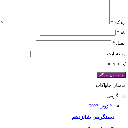
دیدگاه
*
نام
*
ایمیل
*
وب‌ سایت
نُه
+
4
=
حامیان جاواکاپ
دستگرمی
21 ژوئن 2022
دستگرمی شانزدهم