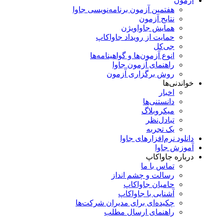
آزمون
هفتمین آزمون برنامه‌نویسی جاوا
نتایج آزمون
همایش جاواویژن
حمایت از رویداد جاواکاپ
جی‌کل
انوع آزمون‌ها و گواهینامه‌ها
راهنمای آزمون جاوا
روش برگزاری آزمون
خواندنی‌ها
اخبار
دانستنی‌ها
میکروبلاگ
تبادل‌نظر
یک تجربه
دانلود نرم‌افزارهای جاوا
آموزش جاوا
درباره جاواکاپ
تماس با ما
رسالت و چشم انداز
حامیان جاواکاپ
آشنایی با جاواکاپ
چکیده‌ای برای مدیران شرکت‌ها
راهنمای ارسال مطلب