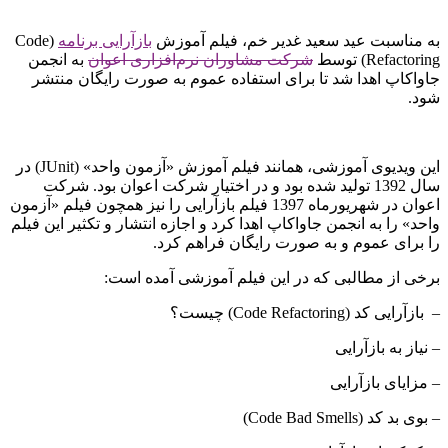
به مناسبت عید سعید غدیر خم، فیلم آموزش
بازآرایی برنامه
(Code
Refactoring) توسط
شرکت مشاوران نرم‌افزاری اعوان
به انجمن
جاواکاپ اهدا شد تا برای استفاده عموم به صورت رایگان منتشر
شود.
این ویدیوی آموزشی، همانند فیلم آموزش «آزمون واحد» (JUnit) در
سال 1392 تولید شده بود و در اختیار شرکت اعوان بود. شرکت
اعوان در شهریورماه 1397 فیلم بازآرایی را نیز همچون فیلم «آزمون
واحد» را به انجمن جاواکاپ اهدا کرد و اجازه انتشار و تکثیر این فیلم
را برای عموم و به صورت رایگان فراهم کرد.
برخی از مطالبی که در این فیلم آموزشی آمده است:
– بازآرایی کد (Code Refactoring) چیست؟
– نیاز به بازآرایی
– مزایای بازآرایی
– بوی بد کد (Code Bad Smells)