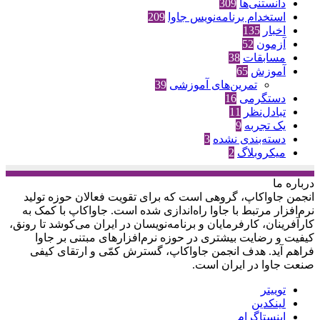
دانستنی‌ها
309
استخدام برنامه‌نویس جاوا
209
اخبار
135
آزمون
52
مسابقات
38
آموزش
65
تمرین‌های آموزشی
39
دستگرمی
16
تبادل‌نظر
11
یک تجربه
9
دسته‌بندی نشده
3
میکروبلاگ
2
درباره‌ ما
انجمن جاواکاپ، گروهی است که برای تقویت فعالان حوزه‌ تولید
نرم‌افزار مرتبط با جاوا راه‌اندازی شده است. جاواکاپ با کمک به
کارآفرینان، کارفرمایان و برنامه‌نویسان در ایران می‌کوشد تا رونق،
کیفیت و رضایت بیشتری در حوزه‌ نرم‌افزارهای مبتنی بر جاوا
فراهم آید. هدف انجمن جاواکاپ، گسترش کمّی و ارتقای کیفی
صنعت جاوا در ایران است.
توییتر
لینکدین
اینستاگرام