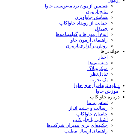
آزمون
هفتمین آزمون برنامه‌نویسی جاوا
نتایج آزمون
همایش جاواویژن
حمایت از رویداد جاواکاپ
جی‌کل
انوع آزمون‌ها و گواهینامه‌ها
راهنمای آزمون جاوا
روش برگزاری آزمون
خواندنی‌ها
اخبار
دانستنی‌ها
میکروبلاگ
تبادل‌نظر
یک تجربه
دانلود نرم‌افزارهای جاوا
آموزش جاوا
درباره جاواکاپ
تماس با ما
رسالت و چشم انداز
حامیان جاواکاپ
آشنایی با جاواکاپ
چکیده‌ای برای مدیران شرکت‌ها
راهنمای ارسال مطلب