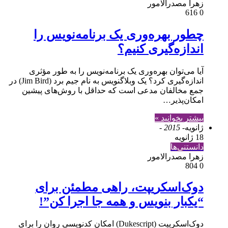
زهرا مصدرالامور
616
0
چطور بهره‌وری یک برنامه‌نویس را
اندازه‌گیری کنیم؟
آیا می‌توان بهره‌وری یک برنامه‌نویس را به طور مؤثری
اندازه‌گیری کرد؟ یک وبلاگنویس به نام جیم برد (Jim Bird) در
جمع مخالفان مدعی است که حداقل با روش‌های پیشین
امکان‌پذیر…
بیشتر بخوانید »
ژانویه
- 2015 -
18 ژانویه
دانستنی‌ها
زهرا مصدرالامور
804
0
دوک‌اسکریپت، راهی مطمئن برای
“یکبار بنویس و همه جا اجرا کن”!
دوک‌اسکريپت (Dukescript) امکان کدنویسی روان را برای