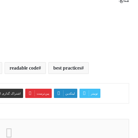
منابع:
readable code
best practices
توییتر
لینکدین
‫پین‌ترست
اشتراک گذاری ا