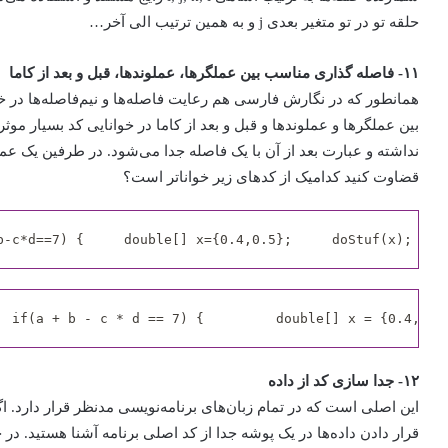
حلقه تو در تو متغیر بعدی j و به همین ترتیب الی آخر…
۱۱- فاصله گذاری مناسب بین عملگر‌ها، عملوند‌ها، قبل و بعد از کاما
همانطور که در نگارش فارسی هم رعایت فاصله‌ها و نیم‌فاصله‌ها در 
بین عملگرها و عملوند‌ها و قبل و بعد از کاما در خوانایی کد بسیار مو
نداشته و عبارت بعد از آن با یک فاصله جدا می‌شود. در طرفین یک عم
قضاوت کنید کدامیک از کدهای زیر خواناتر است؟
b-c*d==7) {     double[] x={0.4,0.5};     doStuf(x); } }
  if(a + b - c * d == 7) {         double[] x = {0.4, 0.
۱۲- جدا سازی کد از داده
این اصلی است که در تمام زبان‌های برنامه‌نویسی مدنظر قرار دارد. اگر
قرار دادن داده‌ها در یک پوشه جدا از کد اصلی برنامه آشنا هستید. در ج