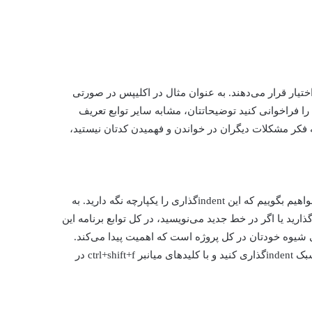
در اختیار قرار می‌دهند. به عنوان مثال در اکلیپس در صورتی
را فراخوانی کنید توضیحاتتان، مشابه سایر توابع تعریف
ه فکر مشکلات دیگران در خواندن و فهمیدن کدتان نیستید،
احتمالا می‌دانید که بایستی کد خود را indentگذاری کنید اما اینجا می‌خواهیم بگوییم که این indentگذاری را یکپارچه نگه دارید. به
گذارید یا اگر در خط جدید می‌نویسید، در کل توابع برنامه این
گی شیوه خودتان در کل پروژه است که اهمیت پیدا می‌کند.
(البته اگر نمی‌دانید بدانید که در اکلیپس لازم نیست خودتان را درگیر سبک indentگذاری کنید و با کلید‌های میانبر ctrl+shift+f در