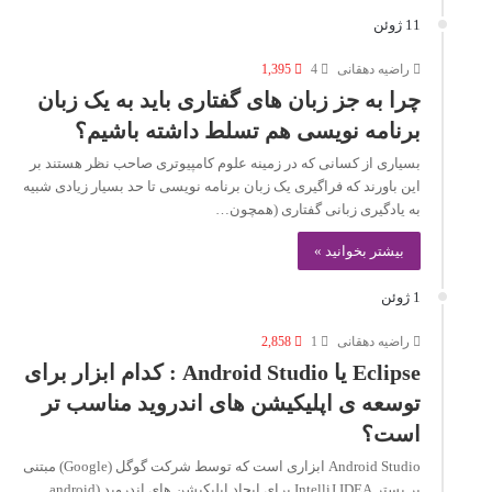
11 ژوئن
راضیه دهقانی
4
1,395
چرا به جز زبان های گفتاری باید به یک زبان
برنامه نویسی هم تسلط داشته باشیم؟
بسیاری از کسانی که در زمینه علوم کامپیوتری صاحب نظر هستند بر
این باورند که فراگیری یک زبان برنامه نویسی تا حد بسیار زیادی شبیه
به یادگیری زبانی گفتاری (همچون…
بیشتر بخوانید »
1 ژوئن
راضیه دهقانی
1
2,858
Eclipse یا Android Studio : کدام ابزار برای
توسعه ی اپلیکیشن های اندروید مناسب تر
است؟
Android Studio ابزاری است که توسط شرکت گوگل (Google) مبتنی
بر بستر IntelliJ IDEA برای ایجاد اپلیکیشن های اندروید (android