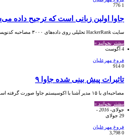
776
1
جاوا اولین زبانی است که ترجیح داده می‌
سایت HackerRank تحلیلی روی داده‌های ۳۰۰۰ مصاحبه کدنویسی انجام داده است که روی بستر آن در حال انجام است هدف آن از این بررسی این است که کشف کند شرکت‌ها…
بیشتر بخوانید »
4 آگوست
فروغ مهرعلیان
914
0
تاثیرات پیش بینی شده جاوا ۹
مصاحبه‌ای با ۱۵ مدیر آشنا با اکوسیستم جاوا صورت گرفته است تا نظر آنان در مورد آینده تاثیرات نسخه آتی جاوا مشخص شود.
بیشتر بخوانید »
جولای
- 2016 -
29 جولای
فروغ مهرعلیان
3,798
0