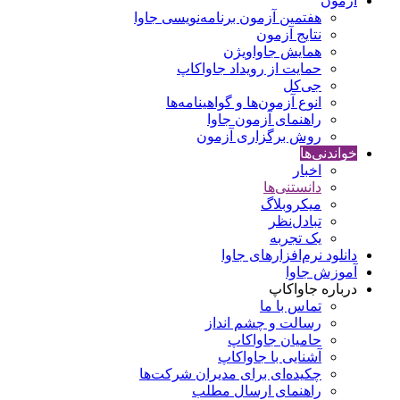
آزمون
هفتمین آزمون برنامه‌نویسی جاوا
نتایج آزمون
همایش جاواویژن
حمایت از رویداد جاواکاپ
جی‌کل
انوع آزمون‌ها و گواهینامه‌ها
راهنمای آزمون جاوا
روش برگزاری آزمون
خواندنی‌ها
اخبار
دانستنی‌ها
میکروبلاگ
تبادل‌نظر
یک تجربه
دانلود نرم‌افزارهای جاوا
آموزش جاوا
درباره جاواکاپ
تماس با ما
رسالت و چشم انداز
حامیان جاواکاپ
آشنایی با جاواکاپ
چکیده‌ای برای مدیران شرکت‌ها
راهنمای ارسال مطلب