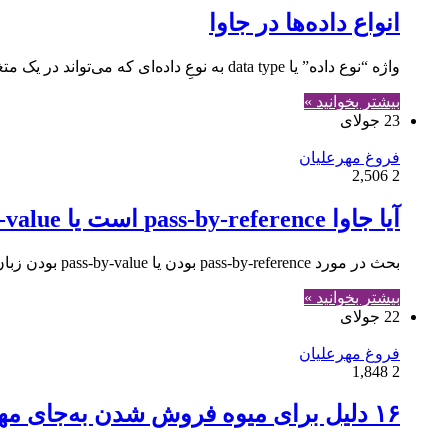
انواع داده‌ها در جاوا
واژه “نوع داده” یا data type به نوعِ داده‌ای که می‌تواند در یک متغیر ذخیره شود اشاره می‌کند. گاهی به زبان جاوا زبان strongly typed گفته می‌شود چرا که وقتی…
بیشتر بخوانید »
23 جولای
فروغ مهرعلیان
2,506
2
آیا جاوا pass-by-reference است یا pass-by-value؟
بحث در مورد pass-by-reference بودن یا pass-by-value بودن زبان جاوا موضوعی قدیمی است اما گاها موجب سردرگمی افراد تازه‌کار می‌شود. در این مطلب این موضوع را بررسی می‌کنیم.
بیشتر بخوانید »
22 جولای
فروغ مهرعلیان
1,848
2
۱۶ دلیل برای میوه فروش شدن به‌جای مهندس نرم افزار شدن (طنز)