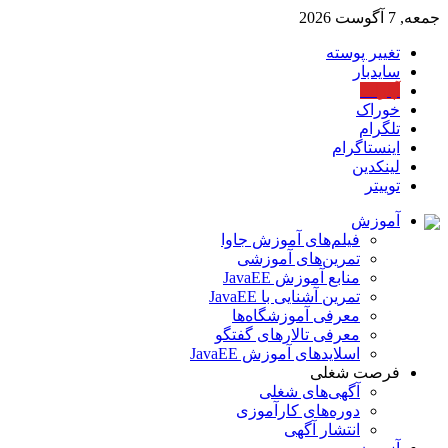
جمعه, 7 آگوست 2026
تغییر پوسته
سایدبار
آپارات
خوراک
تلگرام
اینستاگرام
لینکدین
توییتر
آموزش
فیلم‌های آموزش جاوا
تمرین‌های آموزشی
منابع آموزش JavaEE
تمرین آشنایی با JavaEE
معرفی آموزشگاه‌ها
معرفی تالارهای گفتگو
اسلایدهای آموزش JavaEE
فرصت شغلی
آگهی‌های شغلی
دوره‌های کارآموزی
انتشار آگهی