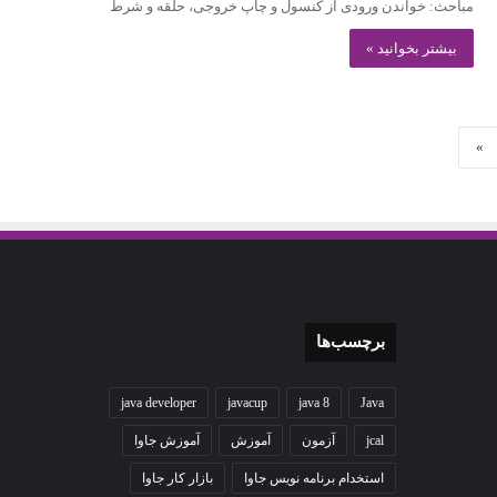
مباحث: خواندن ورودی از کنسول و چاپ خروجی، حلقه و شرط
بیشتر بخوانید »
»
برچسب‌ها
java developer
javacup
java 8
Java
jcal
آزمون
آموزش
آموزش جاوا
استخدام برنامه نویس جاوا
بازار کار جاوا