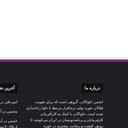
درباره‌ ما
آخرین ن
انجمن جاواکاپ، گروهی است که برای تقویت
امیرعلی
در
فعالان حوزه‌ تولید نرم‌افزار مرتبط با جاوا راه‌اندازی
محسن
در
آ
شده است. جاواکاپ با کمک به کارآفرینان،
کارفرمایان و برنامه‌نویسان در ایران می‌کوشد تا
حسین
در
آی
رونق، کیفیت و رضایت بیشتری در حوزه‌
از ۳۵-۴۰ سالگی به بن بست می‌رسد؟