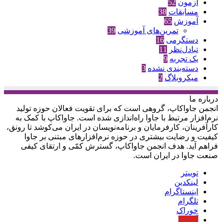
آزمون
52
مسابقات
38
آموزش
65
تمرین‌های آموزشی
39
دستگرمی
16
تبادل‌نظر
11
یک تجربه
9
دسته‌بندی نشده
3
میکروبلاگ
2
درباره‌ ما
انجمن جاواکاپ، گروهی است که برای تقویت فعالان حوزه‌ تولید
نرم‌افزار مرتبط با جاوا راه‌اندازی شده است. جاواکاپ با کمک به
کارآفرینان، کارفرمایان و برنامه‌نویسان در ایران می‌کوشد تا رونق،
کیفیت و رضایت بیشتری در حوزه‌ نرم‌افزارهای مبتنی بر جاوا
فراهم آید. هدف انجمن جاواکاپ، گسترش کمّی و ارتقای کیفی
صنعت جاوا در ایران است.
توییتر
لینکدین
اینستاگرام
تلگرام
خوراک
آپارات