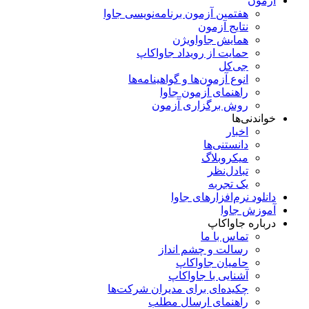
آزمون
هفتمین آزمون برنامه‌نویسی جاوا
نتایج آزمون
همایش جاواویژن
حمایت از رویداد جاواکاپ
جی‌کل
انوع آزمون‌ها و گواهینامه‌ها
راهنمای آزمون جاوا
روش برگزاری آزمون
خواندنی‌ها
اخبار
دانستنی‌ها
میکروبلاگ
تبادل‌نظر
یک تجربه
دانلود نرم‌افزارهای جاوا
آموزش جاوا
درباره جاواکاپ
تماس با ما
رسالت و چشم انداز
حامیان جاواکاپ
آشنایی با جاواکاپ
چکیده‌ای برای مدیران شرکت‌ها
راهنمای ارسال مطلب