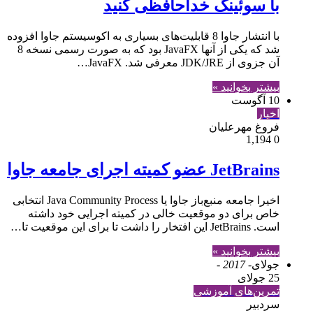
با سوئینگ خداحافظی کنید
با انتشار جاوا 8 قابلیت‌های بسیاری‌ به اکوسیستم جاوا افزوده
شد که یکی از آنها JavaFX بود که به صورت رسمی نسخه 8
آن جزوی از JDK/JRE معرفی شد. JavaFX…
بیشتر بخوانید »
10 آگوست
اخبار
فروغ مهرعلیان
1,194
0
JetBrains عضو کمیته اجرای جامعه جاوا
اخیرا جامعه منبع‌باز جاوا یا Java Community Process انتخابی
خاص برای دو موقعیت خالی در کمیته اجرایی خود داشته
است. JetBrains این افتخار را داشت تا برای این موقعیت تا…
بیشتر بخوانید »
جولای
- 2017 -
25 جولای
تمرین‌های آموزشی
سردبیر