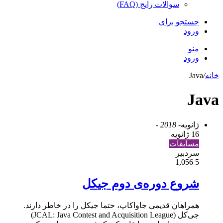
سوالات رایج (FAQ)
جستجو برای
ورود
منو
ورود
خانه
/
Java
Java
ژانویه
- 2018 -
16 ژانویه
مسابقات
سردبیر
1,056
5
شروع دوره‌ی دوم جی‎کل
همراهان قدیمی جاواکاپ، حتما جی‎کل را در خاطر دارند.
جی‌کل (JCAL: Java Contest and Acquisition League)