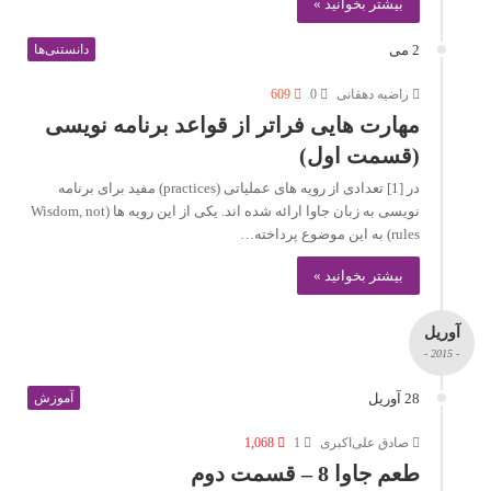
بیشتر بخوانید »
2 می
دانستنی‌ها
راضیه دهقانی
0
609
مهارت هایی فراتر از قواعد برنامه نویسی
(قسمت اول)
در [1] تعدادی از رویه های عملیاتی (practices) مفید برای برنامه
نویسی به زبان جاوا ارائه شده اند. یکی از این رویه ها (Wisdom, not
rules) به این موضوع پرداخته…
بیشتر بخوانید »
آوریل
- 2015 -
28 آوریل
آموزش
صادق علی‌اکبری
1
1,068
طعم جاوا 8 – قسمت دوم