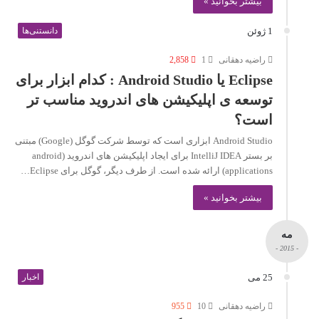
بیشتر بخوانید »
1 ژوئن
دانستنی‌ها
راضیه دهقانی
1
2,858
Eclipse یا Android Studio : کدام ابزار برای
توسعه ی اپلیکیشن های اندروید مناسب تر
است؟
Android Studio ابزاری است که توسط شرکت گوگل (Google) مبتنی
بر بستر IntelliJ IDEA برای ایجاد اپلیکیشن های اندروید (android
applications) ارائه شده است. از طرف دیگر، گوگل برای Eclipse…
بیشتر بخوانید »
مه
- 2015 -
25 می
اخبار
راضیه دهقانی
10
955