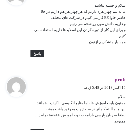
ت
سلام و خسته نباشید
:
ما یه تیم چهارنفره داریم که هر چهارنفر هم داریم در حال
حاضر جاوا EE کار می کنیم در شرکت های مختلف
و داریم دانش مون رو شخم می زنیم
و برای این کار از دوره کردن این اسلایدها داریم استفاده می
کنیم
و بسیار متشکریم ازتون
پاسخ
گ
profi
ف
15 اکتبر 2018 در 5:48 ق.ظ
ت
سلام
:
ممنون بابت آموزش ها ،اما منابع انگلیسی با کیفیت همانند
این ها و البته کاملتر در سطح وب به وفور یافت میشه.
لطفا به زبان پارسی ،ادامه به تهیه آموزش JavaEE نمایید…
ممنونم