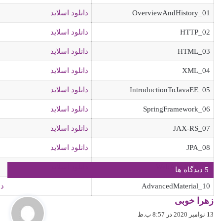
01_OverviewAndHistory
دانلود اسلاید
02_HTTP
دانلود اسلاید
03_HTML
دانلود اسلاید
04_XML
دانلود اسلاید
05_IntroductionToJavaEE
دانلود اسلاید
06_SpringFramework
دانلود اسلاید
07_JAX-RS
دانلود اسلاید
08_JPA
دانلود اسلاید
09_WebAppArch
دانلود اسلاید
‫5 دیدگاه ها
10_AdvancedMaterial
دا
گ
زهرا خوبی
ف
13 نوامبر 2020 در 8:57 ب.ظ