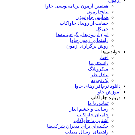
آزمون
هفتمین آزمون برنامه‌نویسی جاوا
نتایج آزمون
همایش جاواویژن
حمایت از رویداد جاواکاپ
جی‌کل
انوع آزمون‌ها و گواهینامه‌ها
راهنمای آزمون جاوا
روش برگزاری آزمون
خواندنی‌ها
اخبار
دانستنی‌ها
میکروبلاگ
تبادل‌نظر
یک تجربه
دانلود نرم‌افزارهای جاوا
آموزش جاوا
درباره جاواکاپ
تماس با ما
رسالت و چشم انداز
حامیان جاواکاپ
آشنایی با جاواکاپ
چکیده‌ای برای مدیران شرکت‌ها
راهنمای ارسال مطلب