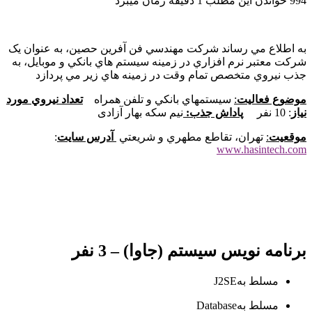
994
خواندن این مطلب 1 دقیقه زمان می‎برد
به اطلاع مي رساند شرکت مهندسي فن آفرين حصين، به عنوان يک
شرکت معتبر نرم افزاري در زمينه سيستم هاي بانکي و موبايل، به
جذب نيروي متخصص تمام وقت در زمينه هاي زير مي پردازد
موضوع فعاليت
:
سيستمهاي بانکي و تلفن همراه
تعداد نيروي مورد
نياز
: 10 نفر
پاداش جذب:
نیم سکه بهار آزادی
موقعيت
:
تهران، تقاطع مطهري و شريعتي
آدرس سايت
:
www.hasintech.com
برنامه نویس سیستم (جاوا) – 3 نفر
مسلط به
J2SE
مسلط به
Database