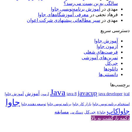
سالگی به بن بست می‌رسد؟
مهدی
در
آموزش برنامه‌نویسی جاوا
فرهاد نجفی
در
معرفی آموزشگاه‌های جاوا
مهدی
در
سیر مطالعاتی پیشنهادی شرکت اعوان
دسترسی سریع
آموزش جاوا
آزمون جاوا
فرصت‌های شغلی
تمرین‌های آموزشی
جی‌کل
دانلودها
دانستنی‌ها
برچسب‌ها
Java
javacup
آموزش
java 8
jcal
java developer
آموزش جاوا
آزمون
جاوا
استخدام برنامه نویس جاوا
بازار کار جاوا
برنامه نویس جاوا
توسعه دهنده جاوا
جاواکاپ
مسابقه
جی‌کل
جاوا ۸
دستگرمی
دکمه بازگشت به بالا