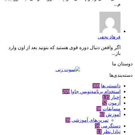
م...
فرهاد نجفی
اگر واقعن دنبال دوره قوی هستید که بتونید بعد از اون وارد
باز...
دوستان ما
دسته‌بندی‌ها
دانستنی‌ها
309
استخدام برنامه‌نویس جاوا
209
اخبار
135
آزمون
52
مسابقات
38
آموزش
65
تمرین‌های آموزشی
39
دستگرمی
16
تبادل‌نظر
11