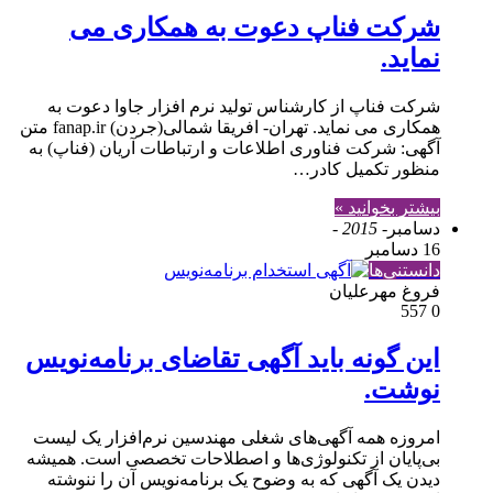
شرکت فناپ دعوت به همکاری می
نماید.
شرکت فناپ از کارشناس تولید نرم افزار جاوا دعوت به
همکاری می نماید. تهران- افریقا شمالی(جردن) fanap.ir متن
آگهی: شرکت فناوری اطلاعات و ارتباطات آریان (فناپ) به
منظور تکمیل کادر…
بیشتر بخوانید »
دسامبر
- 2015 -
16 دسامبر
دانستنی‌ها
فروغ مهرعلیان
557
0
این‌ گونه باید آگهی تقاضای برنامه‌نویس
نوشت.
امروزه همه آگهی‌های شغلی مهندسین نرم‌افزار یک لیست
بی‌پایان از تکنولوژی‌ها و اصطلاحات تخصصی است. همیشه
دیدن یک آگهی که به وضوح یک برنامه‌نویس آن را ننوشته