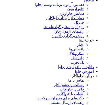
آزمون
هفتمین آزمون برنامه‌نویسی جاوا
نتایج آزمون
همایش جاواویژن
حمایت از رویداد جاواکاپ
جی‌کل
انوع آزمون‌ها و گواهینامه‌ها
راهنمای آزمون جاوا
روش برگزاری آزمون
خواندنی‌ها
اخبار
دانستنی‌ها
میکروبلاگ
تبادل‌نظر
یک تجربه
دانلود نرم‌افزارهای جاوا
آموزش جاوا
درباره جاواکاپ
تماس با ما
رسالت و چشم انداز
حامیان جاواکاپ
آشنایی با جاواکاپ
چکیده‌ای برای مدیران شرکت‌ها
راهنمای ارسال مطلب