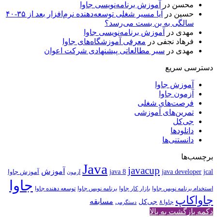
محسن
در
آموزش برنامه‌نویسی جاوا
حسین
در
آیا مسیر شغلی توسعه‌دهنده نرم‌افزار بعد از ۳۵-۴۰
سالگی به بن بست می‌رسد؟
مهدی
در
آموزش برنامه‌نویسی جاوا
فرهاد نجفی
در
معرفی آموزشگاه‌های جاوا
مهدی
در
سیر مطالعاتی پیشنهادی شرکت اعوان
دسترسی سریع
آموزش جاوا
آزمون جاوا
فرصت‌های شغلی
تمرین‌های آموزشی
جی‌کل
دانلودها
دانستنی‌ها
برچسب‌ها
Java
javacup
آموزش
java 8
jcal
java developer
آموزش جاوا
آزمون
جاوا
استخدام برنامه نویس جاوا
بازار کار جاوا
برنامه نویس جاوا
توسعه دهنده جاوا
جاواکاپ
مسابقه
جی‌کل
جاوا ۸
دستگرمی
دکمه بازگشت به بالا