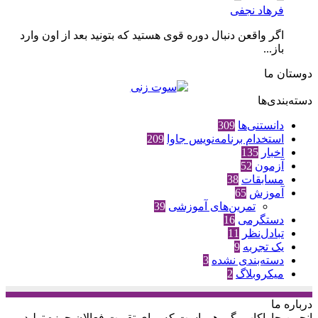
فرهاد نجفی
اگر واقعن دنبال دوره قوی هستید که بتونید بعد از اون وارد
باز...
دوستان ما
دسته‌بندی‌ها
دانستنی‌ها
309
استخدام برنامه‌نویس جاوا
209
اخبار
135
آزمون
52
مسابقات
38
آموزش
65
تمرین‌های آموزشی
39
دستگرمی
16
تبادل‌نظر
11
یک تجربه
9
دسته‌بندی نشده
3
میکروبلاگ
2
درباره‌ ما
انجمن جاواکاپ، گروهی است که برای تقویت فعالان حوزه‌ تولید