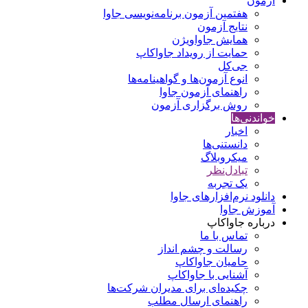
آزمون
هفتمین آزمون برنامه‌نویسی جاوا
نتایج آزمون
همایش جاواویژن
حمایت از رویداد جاواکاپ
جی‌کل
انوع آزمون‌ها و گواهینامه‌ها
راهنمای آزمون جاوا
روش برگزاری آزمون
خواندنی‌ها
اخبار
دانستنی‌ها
میکروبلاگ
تبادل‌نظر
یک تجربه
دانلود نرم‌افزارهای جاوا
آموزش جاوا
درباره جاواکاپ
تماس با ما
رسالت و چشم انداز
حامیان جاواکاپ
آشنایی با جاواکاپ
چکیده‌ای برای مدیران شرکت‌ها
راهنمای ارسال مطلب