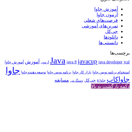
آموزش جاوا
آزمون جاوا
فرصت‌های شغلی
تمرین‌های آموزشی
جی‌کل
دانلودها
دانستنی‌ها
برچسب‌ها
Java
javacup
آموزش
java 8
jcal
java developer
آموزش جاوا
آزمون
جاوا
استخدام برنامه نویس جاوا
بازار کار جاوا
برنامه نویس جاوا
توسعه دهنده جاوا
جاواکاپ
مسابقه
جی‌کل
جاوا ۸
دستگرمی
دکمه بازگشت به بالا